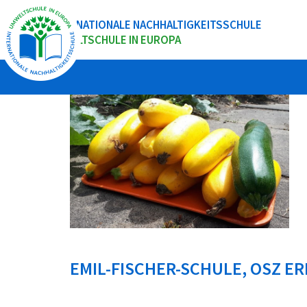
INTERNATIONALE NACHHALTIGKEITSSCHULE
UMWELTSCHULE IN EUROPA
EMIL-FISCHER-SCHULE, OSZ 