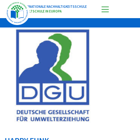
INTERNATIONALE NACHHALTIGKEITSSCHULE
UMWELTSCHULE IN EUROPA