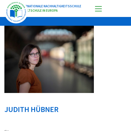
INTERNATIONALE NACHHALTIGKEITSSCHULE
UMWELTSCHULE IN EUROPA
JUDITH HÜBNER