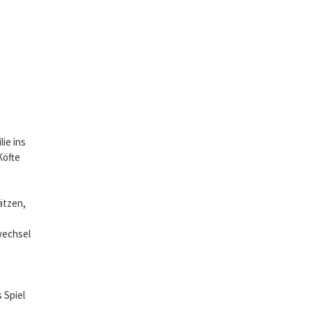
ie ins
Köfte
ätzen,
wechsel
 Spiel