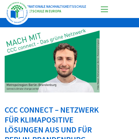
INTERNATIONALE NACHHALTIGKEITSSCHULE
UMWELTSCHULE IN EUROPA
CCC CONNECT – NETZWERK
FÜR KLIMAPOSITIVE
LÖSUNGEN AUS UND FÜR